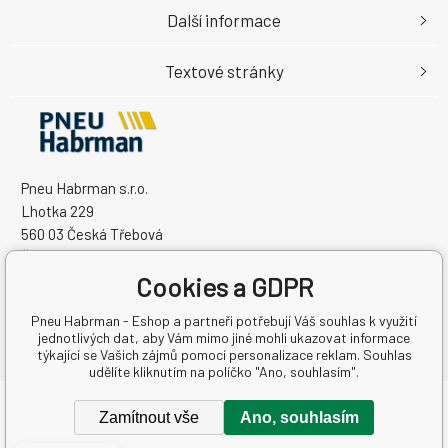
Další informace
Textové stránky
Pneu Habrman s.r.o.
Lhotka 229
560 03 Česká Třebová
Česká Republika
IČO: 09091670
Cookies a GDPR
DIČ: CZ09091670
Pneu Habrman - Eshop a partneři potřebují Váš souhlas k využití
jednotlivých dat, aby Vám mimo jiné mohli ukazovat informace
týkající se Vašich zájmů pomocí personalizace reklam. Souhlas
udělíte kliknutím na políčko "Ano, souhlasím".
Copyright © 2026 Pneu Habrman s.r.o.
Zamítnout vše
Ano, souhlasím
Všechna práva vyhrazena.