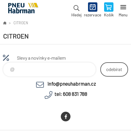
rezervace
Košík
Menu
Hledej
CITROEN
CITROEN
Slevy a novinky e-mailem
odebírat
info@pneuhabrman.cz
tel: 608 831 788