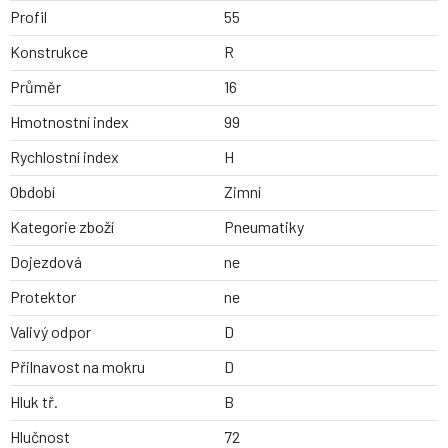
Profil
55
Konstrukce
R
Průměr
16
Hmotnostní index
99
Rychlostní index
H
Období
Zimní
Kategorie zboží
Pneumatiky
Dojezdová
ne
Protektor
ne
Valivý odpor
D
Přilnavost na mokru
D
Hluk tř.
B
Hlučnost
72