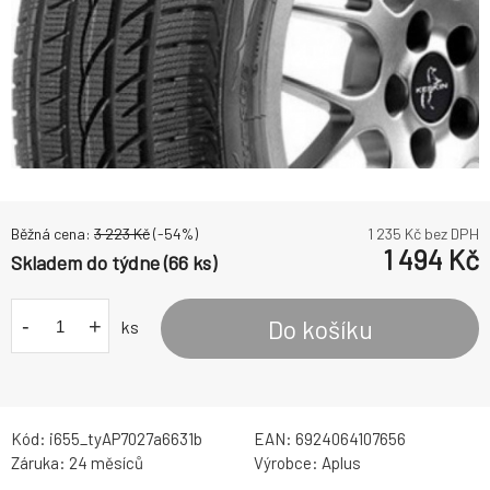
Běžná cena:
3 223
Kč
(-
54
%)
1 235
Kč bez DPH
1 494
Kč
Skladem do týdne (66 ks)
-
+
Do košíku
ks
Kód:
i655_tyAP7027a6631b
EAN:
6924064107656
Záruka:
24 měsíců
Výrobce:
Aplus