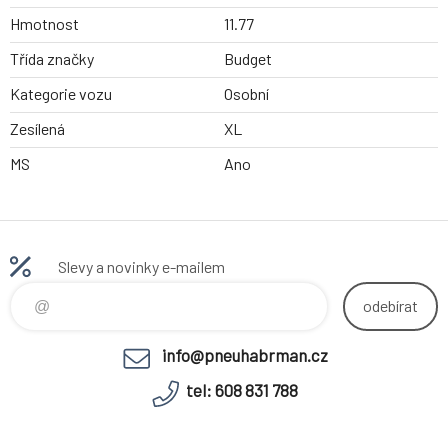
Hmotnost
11.77
Třída značky
Budget
Kategorie vozu
Osobní
Zesílená
XL
MS
Ano
Slevy a novinky e-mailem
odebírat
info@pneuhabrman.cz
tel: 608 831 788