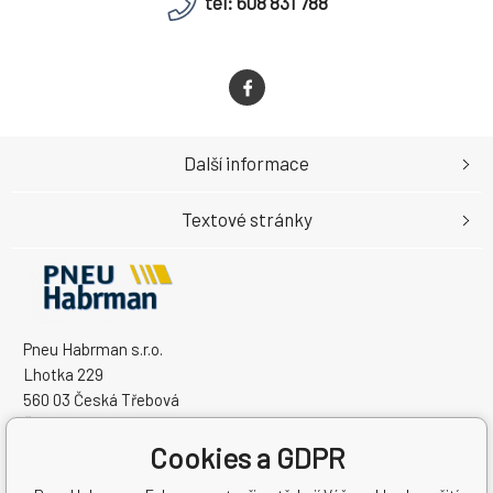
tel: 608 831 788
Další informace
Textové stránky
Pneu Habrman s.r.o.
Lhotka 229
560 03 Česká Třebová
Česká Republika
IČO: 09091670
Cookies a GDPR
DIČ: CZ09091670