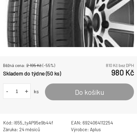
Běžná cena:
2 195
Kč
(-
55
%)
810
Kč bez DPH
980
Kč
Skladem do týdne (50 ks)
-
+
Do košíku
ks
Kód:
i655_tyAP95e9b44f
EAN:
6924064112254
Záruka:
24 měsíců
Výrobce:
Aplus