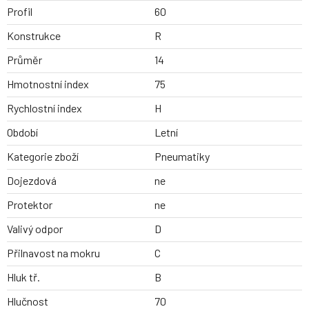
Profil
60
Konstrukce
R
Průměr
14
Hmotnostní index
75
Rychlostní index
H
Období
Letní
Kategorie zboží
Pneumatiky
Dojezdová
ne
Protektor
ne
Valivý odpor
D
Přilnavost na mokru
C
Hluk tř.
B
Hlučnost
70