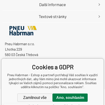
Další informace
Textové stránky
Pneu Habrman s.r.o.
Lhotka 229
560 03 Česká Třebová
Česká Republika
Cookies a GDPR
IČO: 09091670
DIČ: CZ09091670
Pneu Habrman - Eshop a partneři potřebují Váš souhlas k využití
jednotlivých dat, aby Vám mimo jiné mohli ukazovat informace
týkající se Vašich zájmů pomocí personalizace reklam. Souhlas
udělíte kliknutím na políčko "Ano, souhlasím".
Copyright © 2026 Pneu Habrman s.r.o.
Zamítnout vše
Ano, souhlasím
Všechna práva vyhrazena.