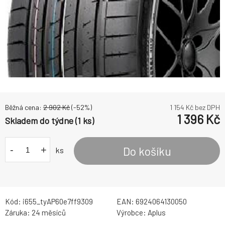
Běžná cena:
2 902
Kč
(-
52
%)
1 154
Kč bez DPH
1 396
Kč
Skladem do týdne (1 ks)
-
+
Do košíku
ks
Kód:
i655_tyAP60e7ff9309
EAN:
6924064130050
Záruka:
24 měsíců
Výrobce:
Aplus