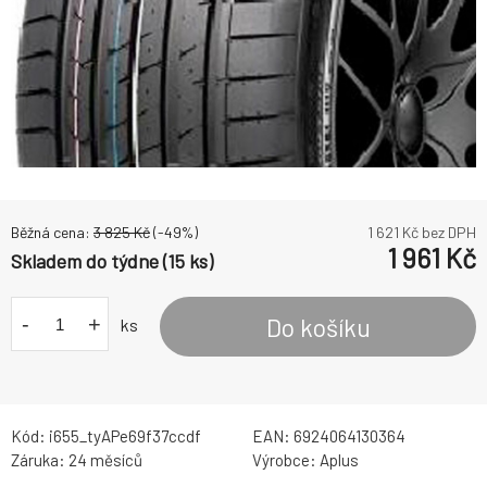
Běžná cena:
3 825
Kč
(-
49
%)
1 621
Kč bez DPH
1 961
Kč
Skladem do týdne (15 ks)
-
+
Do košíku
ks
Kód:
i655_tyAPe69f37ccdf
EAN:
6924064130364
Záruka:
24 měsíců
Výrobce:
Aplus