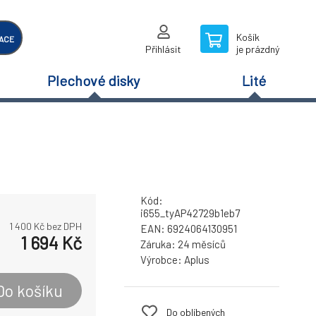
Košík
ACE
Přihlásit
je prázdný
Plechové disky
Lité
Kód:
i655_tyAP42729b1eb7
1 400
Kč bez DPH
EAN:
6924064130951
1 694
Kč
Záruka:
24 měsíců
Výrobce:
Aplus
Do košíku
Do oblíbených