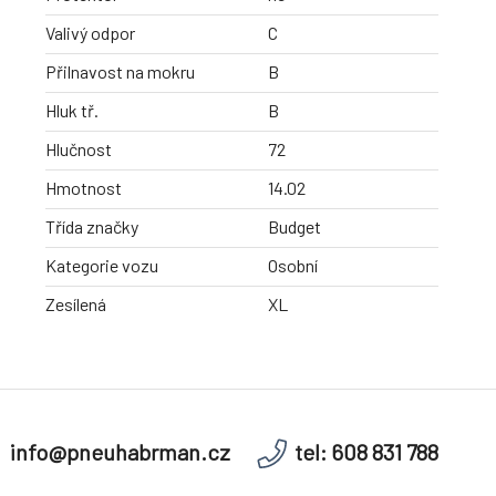
Valivý odpor
C
Přilnavost na mokru
B
Hluk tř.
B
Hlučnost
72
Hmotnost
14.02
Třída značky
Budget
Kategorie vozu
Osobní
Zesílená
XL
info@pneuhabrman.cz
tel: 608 831 788