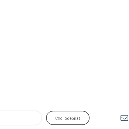
Chci
odebírat