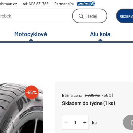
abrman.cz
tel: 608 831 788
Partner sítě
Hledej
REZERV
Motocyklové
Alu kola
-
55
%
Běžná cena:
3 789
Kč
(-
55
%)
Skladem do týdne (1 ks)
-
+
ks