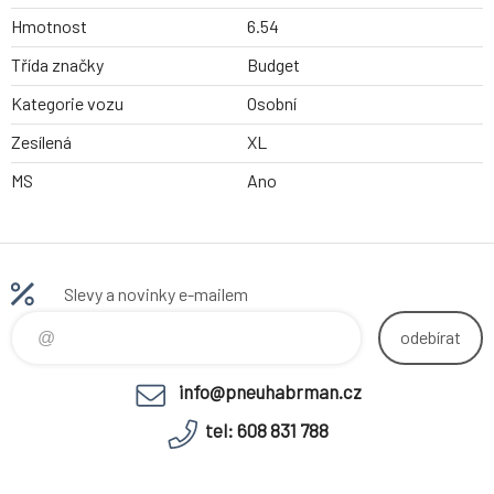
Hmotnost
6.54
Třída značky
Budget
Kategorie vozu
Osobní
Zesílená
XL
MS
Ano
Slevy a novinky e-mailem
odebírat
info@pneuhabrman.cz
tel: 608 831 788