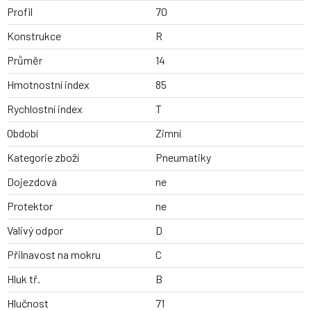
Profil
70
Konstrukce
R
Průměr
14
Hmotnostní index
85
Rychlostní index
T
Období
Zimní
Kategorie zboží
Pneumatiky
Dojezdová
ne
Protektor
ne
Valivý odpor
D
Přilnavost na mokru
C
Hluk tř.
B
Hlučnost
71