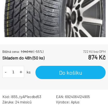
Běžná cena:
1 940
Kč
(-
55
%)
722
Kč bez DPH
874
Kč
Skladem do 48h (50 ks)
-
+
Do košíku
ks
Kód:
i655_tyAP1ecdbd53
EAN:
6924064124905
Záruka:
24 měsíců
Výrobce:
Aplus