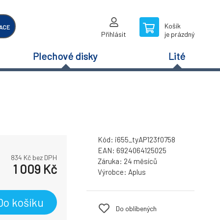
Košík
ACE
Přihlásit
je prázdný
Plechové disky
Lité
Kód:
i655_tyAP123f0758
EAN:
6924064125025
834
Kč bez DPH
Záruka:
24 měsíců
1 009
Kč
Výrobce:
Aplus
Do košíku
Do oblíbených