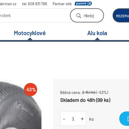
abrman.cz
tel: 608 831 788
Partner sítě
Hledej
REZERV
Motocyklové
Alu kola
-
53
%
Běžná cena:
2 151
Kč
(-
53
%)
Skladem do 48h (99 ks)
-
+
ks