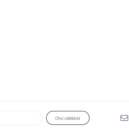
Chci
odebírat