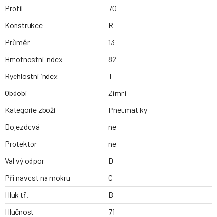
Profil
70
Konstrukce
R
Průměr
13
Hmotnostní index
82
Rychlostní index
T
Období
Zimní
Kategorie zboží
Pneumatiky
Dojezdová
ne
Protektor
ne
Valivý odpor
D
Přilnavost na mokru
C
Hluk tř.
B
Hlučnost
71