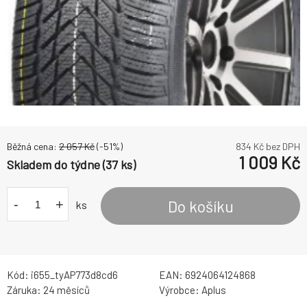
Běžná cena:
2 057
Kč
(-
51
%)
834
Kč bez DPH
1 009
Kč
Skladem do týdne (37 ks)
-
+
Do košíku
ks
Kód:
i655_tyAP773d8cd6
EAN:
6924064124868
Záruka:
24 měsíců
Výrobce:
Aplus