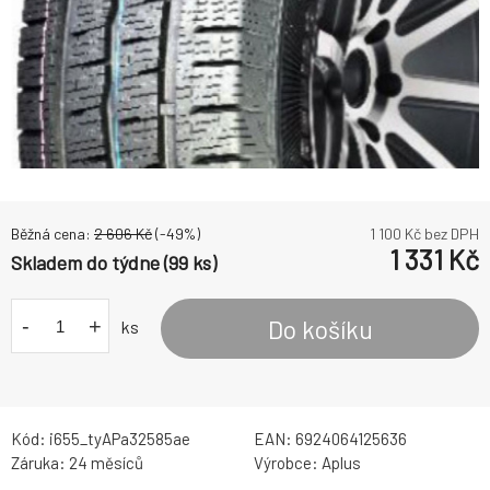
Běžná cena:
2 606
Kč
(-
49
%)
1 100
Kč bez DPH
1 331
Kč
Skladem do týdne (99 ks)
-
+
Do košíku
ks
Kód:
i655_tyAPa32585ae
EAN:
6924064125636
Záruka:
24 měsíců
Výrobce:
Aplus