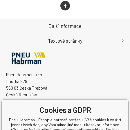
Další informace
Textové stránky
Pneu Habrman s.r.o.
Lhotka 229
560 03 Česká Třebová
Česká Republika
IČO: 09091670
Cookies a GDPR
DIČ: CZ09091670
Pneu Habrman - Eshop a partneři potřebují Váš souhlas k využití
jednotlivých dat, aby Vám mimo jiné mohli ukazovat informace
týkající se Vašich zájmů pomocí personalizace reklam. Souhlas