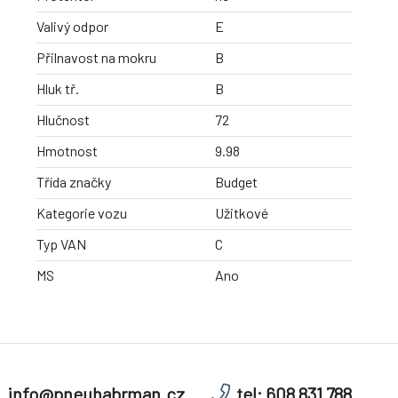
Valivý odpor
E
Přilnavost na mokru
B
Hluk tř.
B
Hlučnost
72
Hmotnost
9.98
Třída značky
Budget
Kategorie vozu
Užitkové
Typ VAN
C
MS
Ano
info@pneuhabrman.cz
tel: 608 831 788