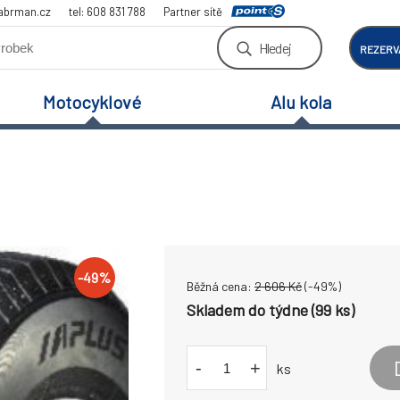
abrman.cz
tel: 608 831 788
Partner sítě
Hledej
REZERV
Motocyklové
Alu kola
-
49
%
Běžná cena:
2 606
Kč
(-
49
%)
Skladem do týdne (99 ks)
-
+
ks