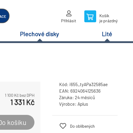
Košík
ACE
Přihlásit
je prázdný
Plechové disky
Lité
Kód:
i655_tyAPa32585ae
EAN:
6924064125636
1 100
Kč bez DPH
Záruka:
24 měsíců
1 331
Kč
Výrobce:
Aplus
Do košíku
Do oblíbených