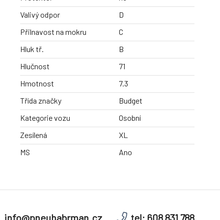
Valivý odpor
D
Přilnavost na mokru
C
Hluk tř.
B
Hlučnost
71
Hmotnost
7.3
Třída značky
Budget
Kategorie vozu
Osobní
Zesílená
XL
MS
Ano
info@pneuhabrman.cz
tel: 608 831 788