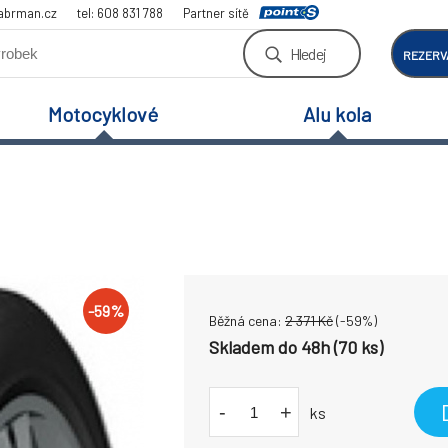
abrman.cz
tel: 608 831 788
Partner sítě
Hledej
REZERV
Motocyklové
Alu kola
-
59
%
Běžná cena:
2 371
Kč
(-
59
%)
Skladem do 48h (70 ks)
-
+
ks