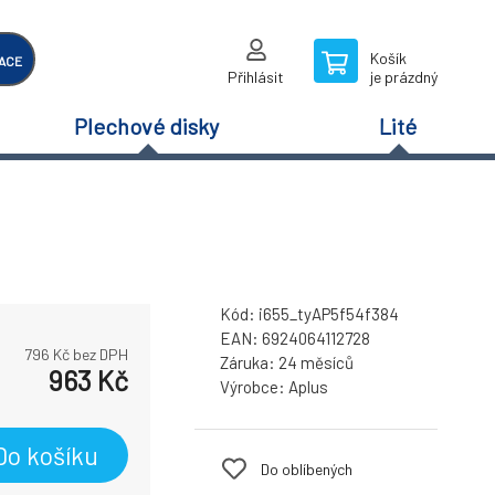
Košík
ACE
Přihlásit
je prázdný
Plechové disky
Lité
Kód:
i655_tyAP5f54f384
EAN:
6924064112728
796
Kč bez DPH
Záruka:
24 měsíců
963
Kč
Výrobce:
Aplus
Do košíku
Do oblíbených