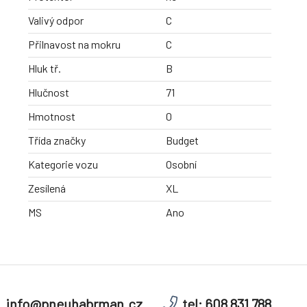
Valivý odpor
C
Přilnavost na mokru
C
Hluk tř.
B
Hlučnost
71
Hmotnost
0
Třída značky
Budget
Kategorie vozu
Osobní
Zesílená
XL
MS
Ano
info@pneuhabrman.cz
tel: 608 831 788