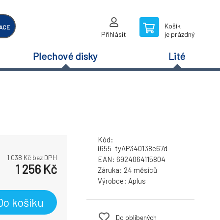
Košík
ACE
Přihlásit
je prázdný
Plechové disky
Lité
Kód:
i655_tyAP340138e67d
1 038
Kč bez DPH
EAN:
6924064115804
1 256
Kč
Záruka:
24 měsíců
Výrobce:
Aplus
Do košíku
Do oblíbených