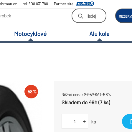
abrman.cz
tel: 608 831 788
Partner sítě
Hledej
REZERV
Motocyklové
Alu kola
-
58
%
Běžná cena:
2 957
Kč
(-
58
%)
Skladem do 48h (7 ks)
-
+
ks