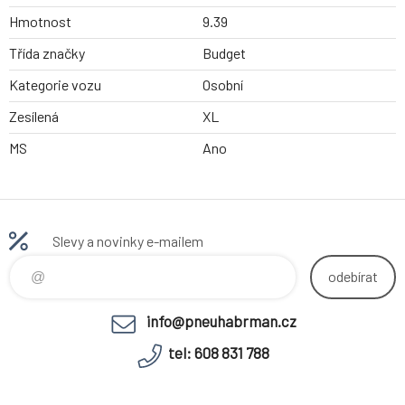
Hmotnost
9.39
Třída značky
Budget
Kategorie vozu
Osobní
Zesílená
XL
MS
Ano
Slevy a novinky e-mailem
odebírat
info@pneuhabrman.cz
tel: 608 831 788