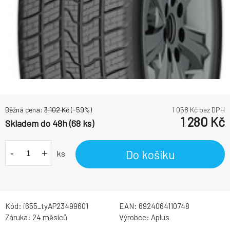
Běžná cena:
3 102
Kč
(-
59
%)
1 058
Kč bez DPH
1 280
Kč
Skladem do 48h (68 ks)
-
+
Do košíku
ks
Kód:
i655_tyAP23499601
EAN:
6924064110748
Záruka:
24 měsíců
Výrobce:
Aplus