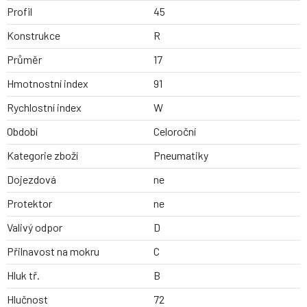
Profil
45
Konstrukce
R
Průměr
17
Hmotnostní index
91
Rychlostní index
W
Období
Celoroční
Kategorie zboží
Pneumatiky
Dojezdová
ne
Protektor
ne
Valivý odpor
D
Přilnavost na mokru
C
Hluk tř.
B
Hlučnost
72