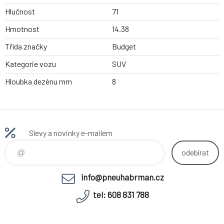
Hlučnost
71
Hmotnost
14.38
Třída značky
Budget
Kategorie vozu
SUV
Hloubka dezénu mm
8
Slevy a novinky e-mailem
odebírat
info@pneuhabrman.cz
tel: 608 831 788