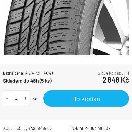
Běžná cena:
4 714
Kč
(-
40
%)
2 354
Kč bez DPH
2 848
Kč
Skladem do 48h (5 ks)
-
+
Do košíku
ks
Kód:
i655_tyBA96848c02
EAN:
4024063780637