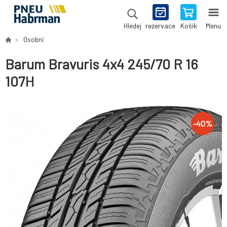
rezervace
Košík
Menu
Hledej
Osobní
Barum Bravuris 4x4 245/70 R 16
107H
-
40
%