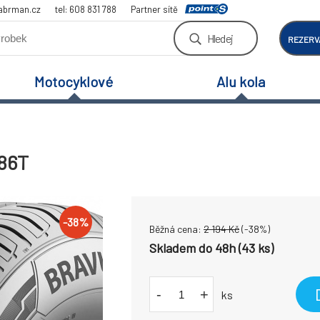
abrman.cz
tel: 608 831 788
Partner sítě
Hledej
REZERV
Motocyklové
Alu kola
 86T
-
38
%
Běžná cena:
2 194
Kč
(-
38
%)
Skladem do 48h (43 ks)
-
+
ks