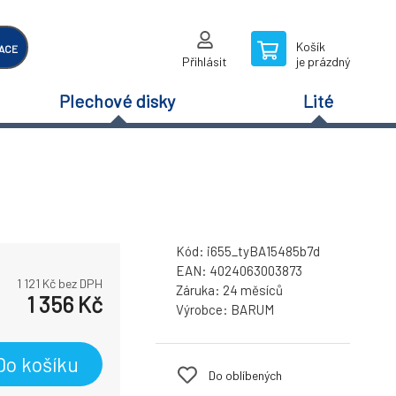
Košík
ACE
Přihlásit
je prázdný
Plechové disky
Lité
Kód:
i655_tyBA15485b7d
EAN:
4024063003873
1 121
Kč bez DPH
Záruka:
24 měsíců
1 356
Kč
Výrobce:
BARUM
Do košíku
Do oblíbených