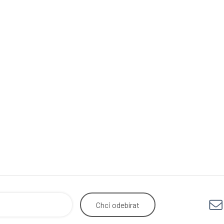
Chci
odebírat