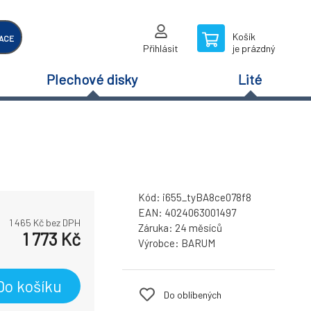
Košík
ACE
Přihlásit
je prázdný
Plechové disky
Lité
Kód:
i655_tyBA8ce078f8
EAN:
4024063001497
1 465
Kč bez DPH
Záruka:
24 měsíců
1 773
Kč
Výrobce:
BARUM
Do košíku
Do oblíbených