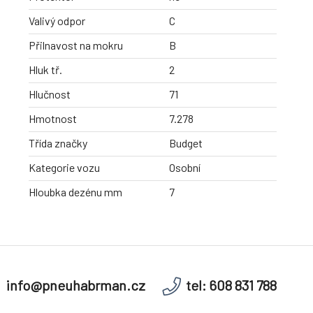
Valivý odpor
C
Přilnavost na mokru
B
Hluk tř.
2
Hlučnost
71
Hmotnost
7.278
Třída značky
Budget
Kategorie vozu
Osobní
Hloubka dezénu mm
7
info@pneuhabrman.cz
tel: 608 831 788