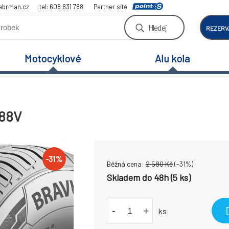
abrman.cz
tel: 608 831 788
Partner sítě
Hledej
REZERV
Motocyklové
Alu kola
 88V
-
31
%
Běžná cena:
2 580
Kč
(-
31
%)
Skladem do 48h (5 ks)
-
+
ks