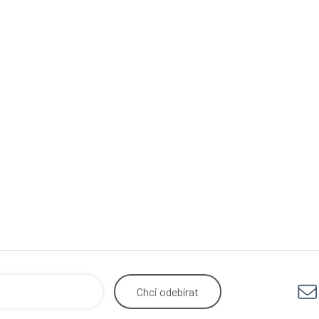
Chci
odebírat