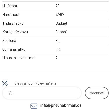
Hlučnost
72
Hmotnost
7.767
Třída značky
Budget
Kategorie vozu
Osobní
Zesílená
XL
Ochrana ráfku
FR
Hloubka dezénu mm
7
Slevy a novinky e-mailem
odebírat
info@pneuhabrman.cz