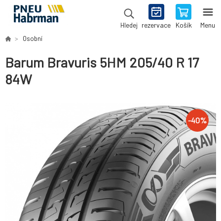
rezervace
Košík
Menu
Hledej
Osobní
Barum Bravuris 5HM 205/40 R 17
84W
-
40
%