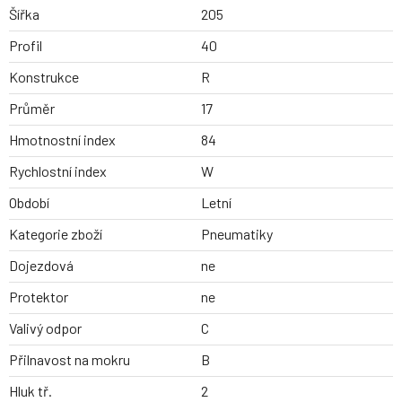
Šířka
205
Profil
40
Konstrukce
R
Průměr
17
Hmotnostní index
84
Rychlostní index
W
Období
Letní
Kategorie zboží
Pneumatiky
Dojezdová
ne
Protektor
ne
Valivý odpor
C
Přilnavost na mokru
B
Hluk tř.
2