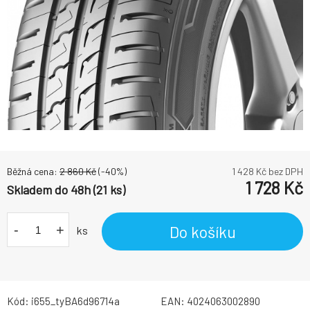
Běžná cena:
2 860
Kč
(-
40
%)
1 428
Kč bez DPH
1 728
Kč
Skladem do 48h (21 ks)
-
+
Do košíku
ks
Kód:
i655_tyBA6d96714a
EAN:
4024063002890