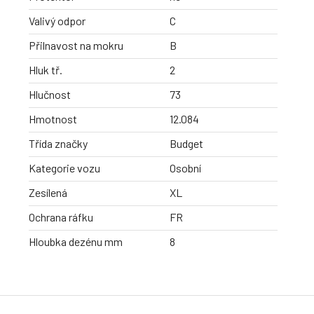
Valivý odpor
C
Přilnavost na mokru
B
Hluk tř.
2
Hlučnost
73
Hmotnost
12.084
Třída značky
Budget
Kategorie vozu
Osobní
Zesílená
XL
Ochrana ráfku
FR
Hloubka dezénu mm
8