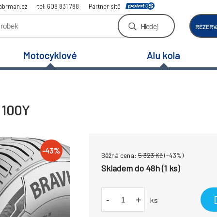
abrman.cz
tel: 608 831 788
Partner sítě
Hledej
REZERV
Motocyklové
Alu kola
 100Y
-
43
%
Běžná cena:
5 323
Kč
(-
43
%)
Skladem do 48h (1 ks)
-
+
ks