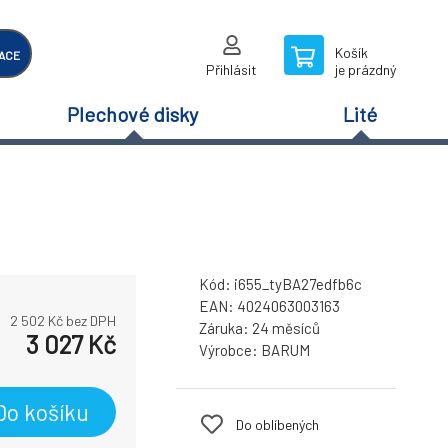
Košík
ACE
Přihlásit
je prázdný
Plechové disky
Lité
Kód:
i655_tyBA27edfb6c
EAN:
4024063003163
2 502
Kč bez DPH
Záruka:
24 měsíců
3 027
Kč
Výrobce:
BARUM
Do košíku
Do oblíbených