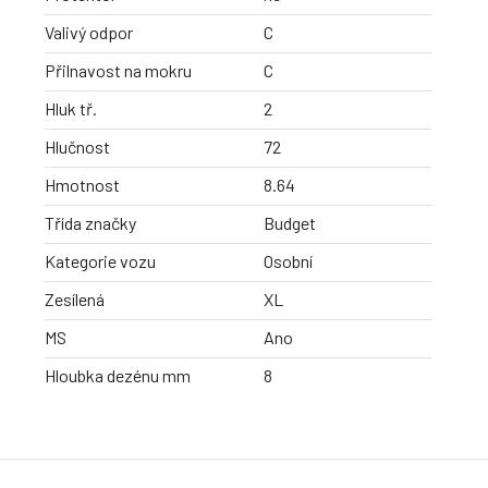
Valivý odpor
C
Přilnavost na mokru
C
Hluk tř.
2
Hlučnost
72
Hmotnost
8.64
Třída značky
Budget
Kategorie vozu
Osobní
Zesílená
XL
MS
Ano
Hloubka dezénu mm
8