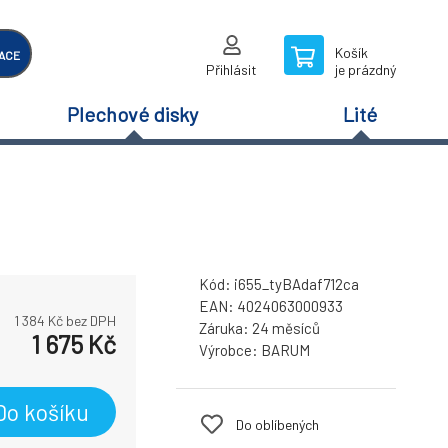
Košík
ACE
Přihlásit
je prázdný
Plechové disky
Lité
Kód:
i655_tyBAdaf712ca
EAN:
4024063000933
1 384
Kč bez DPH
Záruka:
24 měsíců
1 675
Kč
Výrobce:
BARUM
Do košíku
Do oblíbených