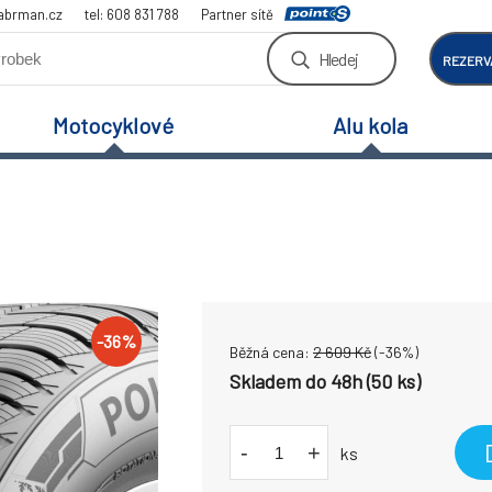
abrman.cz
tel: 608 831 788
Partner sítě
Hledej
REZERV
Motocyklové
Alu kola
-
36
%
Běžná cena:
2 609
Kč
(-
36
%)
Skladem do 48h (50 ks)
-
+
ks