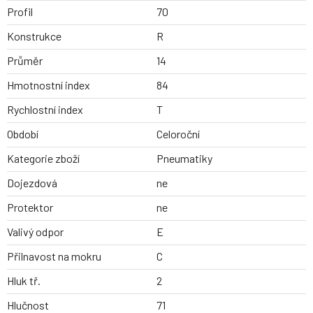
Profil
70
Konstrukce
R
Průměr
14
Hmotnostní index
84
Rychlostní index
T
Období
Celoroční
Kategorie zboží
Pneumatiky
Dojezdová
ne
Protektor
ne
Valivý odpor
E
Přilnavost na mokru
C
Hluk tř.
2
Hlučnost
71