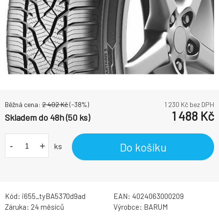
Běžná cena:
2 402
Kč
(-
38
%)
1 230
Kč bez DPH
1 488
Kč
Skladem do 48h (50 ks)
-
+
Do košíku
ks
Kód:
i655_tyBA5370d9ad
EAN:
4024063000209
Záruka:
24 měsíců
Výrobce:
BARUM