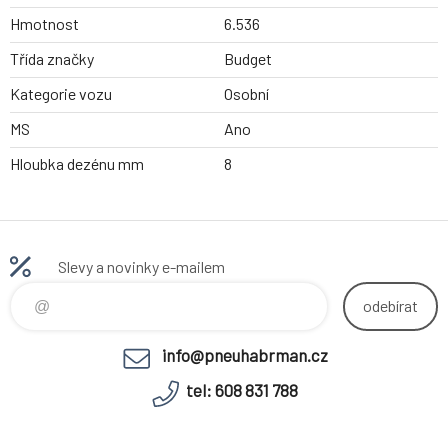
Hmotnost
6.536
Třída značky
Budget
Kategorie vozu
Osobní
MS
Ano
Hloubka dezénu mm
8
Slevy a novinky e-mailem
odebírat
info@pneuhabrman.cz
tel: 608 831 788