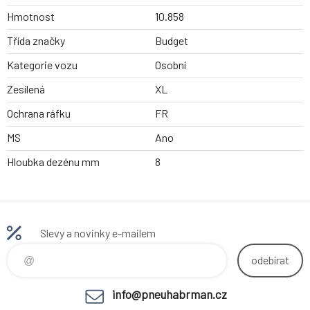
Hmotnost
10.858
Třída značky
Budget
Kategorie vozu
Osobní
Zesílená
XL
Ochrana ráfku
FR
MS
Ano
Hloubka dezénu mm
8
Slevy a novinky e-mailem
odebírat
info@pneuhabrman.cz