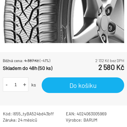
Běžná cena:
4 387
Kč
(-
41
%)
2 132
Kč bez DPH
2 580
Kč
Skladem do 48h (50 ks)
-
+
Do košíku
ks
Kód:
i655_tyBA524bd43bff
EAN:
4024063005969
Záruka:
24 měsíců
Výrobce:
BARUM