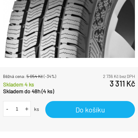
Běžná cena:
5 054
Kč
(-
34
%)
2 736
Kč bez DPH
3 311
Kč
Skladem 4 ks
Skladem do 48h (4 ks)
-
+
Do košíku
ks