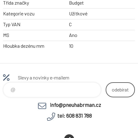
Třída značky
Budget
Kategorie vozu
Užitkové
Typ VAN
C
MS
Ano
Hloubka dezénu mm
10
Slevy a novinky e-mailem
odebírat
info@pneuhabrman.cz
tel: 608 831 788