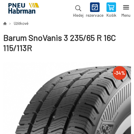
rezervace
Košík
Menu
Hledej
Užitkové
Barum SnoVanis 3 235/65 R 16C
115/113R
-
34
%