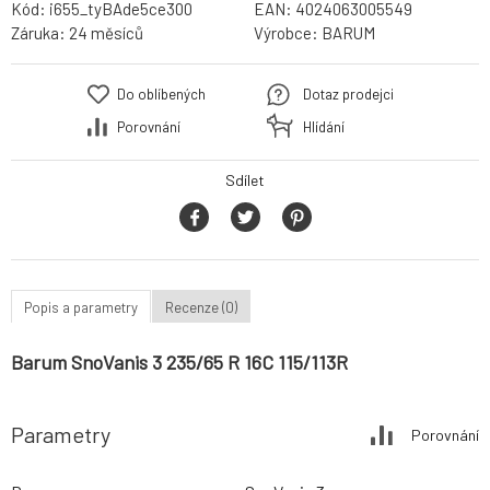
Kód:
i655_tyBAde5ce300
EAN:
4024063005549
Záruka:
24 měsíců
Výrobce:
BARUM
Do oblíbených
Dotaz prodejci
Porovnání
Hlídání
Sdílet
Popis a parametry
Recenze (0)
Barum SnoVanis 3 235/65 R 16C 115/113R
Parametry
Porovnání