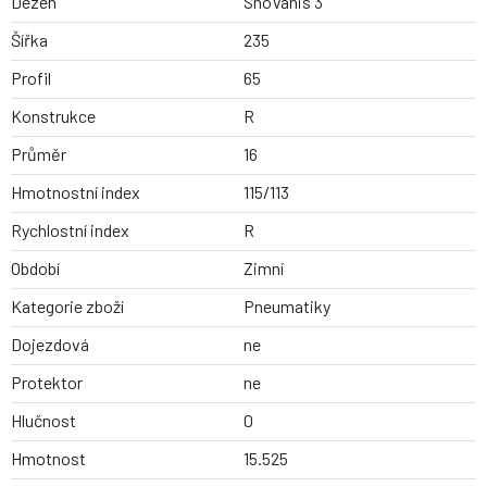
Dezen
SnoVanis 3
Šířka
235
Profil
65
Konstrukce
R
Průměr
16
Hmotnostní index
115/113
Rychlostní index
R
Období
Zimní
Kategorie zboží
Pneumatiky
Dojezdová
ne
Protektor
ne
Hlučnost
0
Hmotnost
15.525