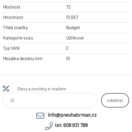
Hlučnost
72
Hmotnost
13.557
Třída značky
Budget
Kategorie vozu
Užitkové
Typ VAN
C
Hloubka dezénu mm
10
Slevy a novinky e-mailem
odebírat
info@pneuhabrman.cz
tel: 608 831 788