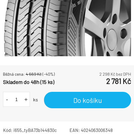
Běžná cena:
4 669
Kč
(-
40
%)
2 298
Kč bez DPH
2 781
Kč
Skladem do 48h (15 ks)
-
+
Do košíku
ks
Kód:
i655_tyBA73b144830c
EAN:
4024063006348