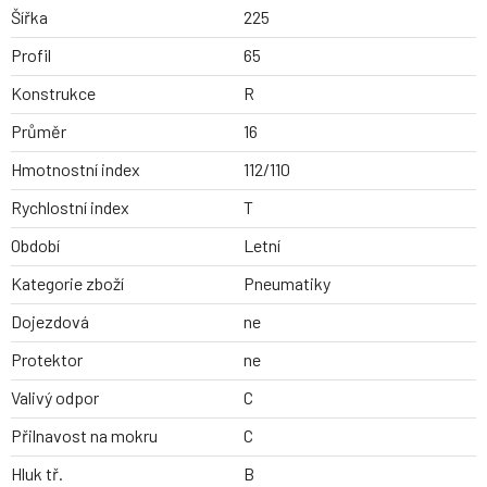
Šířka
225
Profil
65
Konstrukce
R
Průměr
16
Hmotnostní index
112/110
Rychlostní index
T
Období
Letní
Kategorie zboží
Pneumatiky
Dojezdová
ne
Protektor
ne
Valivý odpor
C
Přilnavost na mokru
C
Hluk tř.
B