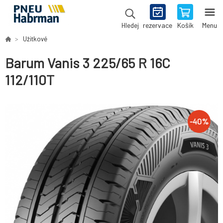
rezervace
Košík
Menu
Hledej
Užitkové
Barum Vanis 3 225/65 R 16C
112/110T
-
40
%