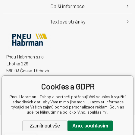
Další informace
Textové stránky
Pneu Habrman s.r.o.
Lhotka 229
560 03 Česká Třebová
Česká Republika
IČO: 09091670
Cookies a GDPR
DIČ: CZ09091670
Pneu Habrman - Eshop a partneři potřebují Váš souhlas k využití
jednotlivých dat, aby Vám mimo jiné mohli ukazovat informace
týkající se Vašich zájmů pomocí personalizace reklam. Souhlas
udělíte kliknutím na políčko "Ano, souhlasím".
Copyright © 2026 Pneu Habrman s.r.o.
Zamítnout vše
Ano, souhlasím
Všechna práva vyhrazena.