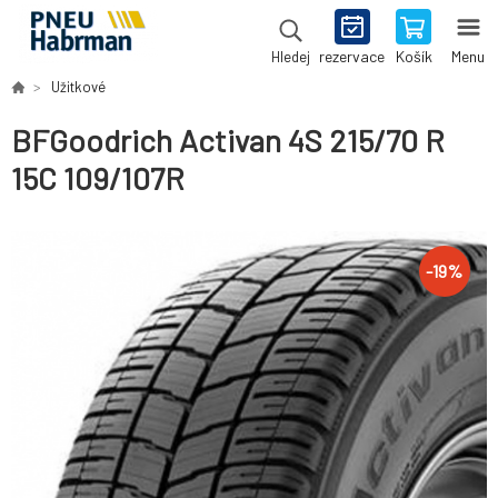
rezervace
Košík
Menu
Hledej
Užitkové
BFGoodrich Activan 4S 215/70 R
15C 109/107R
-
19
%