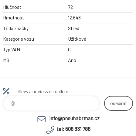
Hlučnost
72
Hmotnost
12.648
Třída značky
Střed
Kategorie vozu
Užitkové
Typ VAN
C
MS
Ano
Slevy a novinky e-mailem
odebírat
info@pneuhabrman.cz
tel: 608 831 788