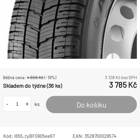
Běžná cena:
4 656
Kč
(-
19
%)
3 128
Kč bez DPH
3 785
Kč
Skladem do týdne (36 ks)
-
+
Do košíku
ks
Kód:
i655_tyBF0905ee67
EAN:
3528700029574