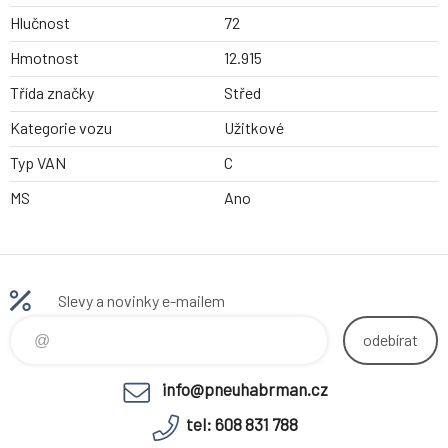
Hlučnost
72
Hmotnost
12.915
Třída značky
Střed
Kategorie vozu
Užitkové
Typ VAN
C
MS
Ano
Slevy a novinky e-mailem
odebírat
info@pneuhabrman.cz
tel: 608 831 788