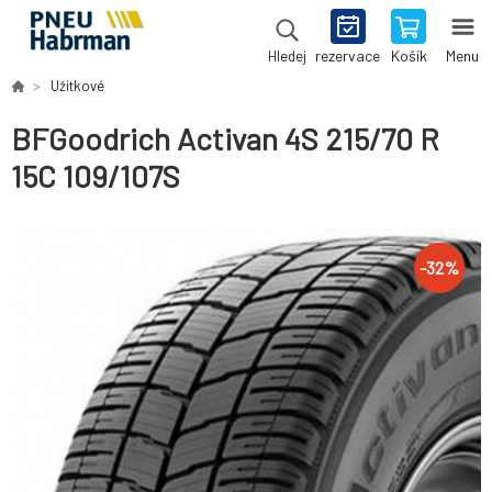
rezervace
Košík
Menu
Hledej
Užitkové
BFGoodrich Activan 4S 215/70 R
15C 109/107S
-
32
%