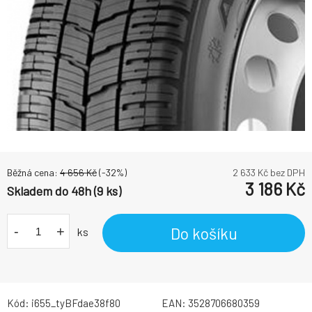
Běžná cena:
4 656
Kč
(-
32
%)
2 633
Kč bez DPH
3 186
Kč
Skladem do 48h (9 ks)
-
+
Do košíku
ks
Kód:
i655_tyBFdae38f80
EAN:
3528706680359