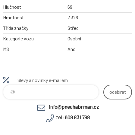
Hlučnost
69
Hmotnost
7.326
Třída značky
Střed
Kategorie vozu
Osobní
MS
Ano
Slevy a novinky e-mailem
odebírat
info@pneuhabrman.cz
tel: 608 831 788