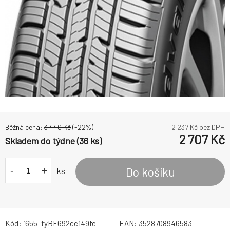
Běžná cena:
3 449
Kč
(-
22
%)
2 237
Kč bez DPH
2 707
Kč
Skladem do týdne (36 ks)
-
+
Do košíku
ks
Kód:
i655_tyBF692cc149fe
EAN:
3528708946583