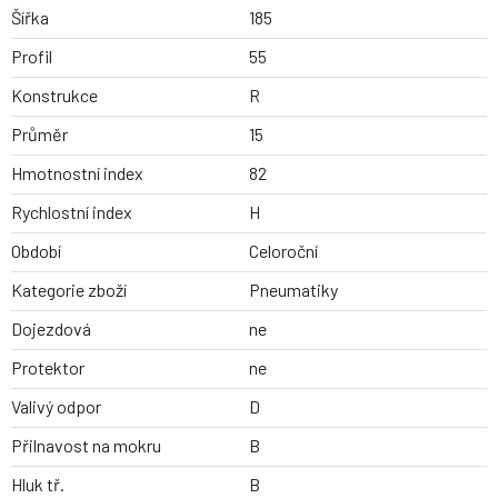
Šířka
185
Profil
55
Konstrukce
R
Průměr
15
Hmotnostní index
82
Rychlostní index
H
Období
Celoroční
Kategorie zboží
Pneumatiky
Dojezdová
ne
Protektor
ne
Valivý odpor
D
Přilnavost na mokru
B
Hluk tř.
B