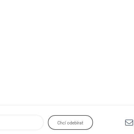
Chci
odebírat