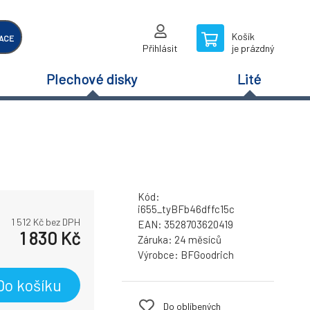
Košík
ACE
Přihlásit
je prázdný
Plechové disky
Lité
Kód:
i655_tyBFb46dffc15c
1 512
Kč bez DPH
EAN:
3528703620419
1 830
Kč
Záruka:
24 měsíců
Výrobce:
BFGoodrich
Do košíku
Do oblíbených