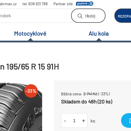
abrman.cz
tel: 608 831 788
Partner sítě
Hledej
REZERV
Motocyklové
Alu kola
 195/65 R 15 91H
-
33
%
Běžná cena:
2 741
Kč
(-
33
%)
Skladem do 48h (20 ks)
-
+
ks