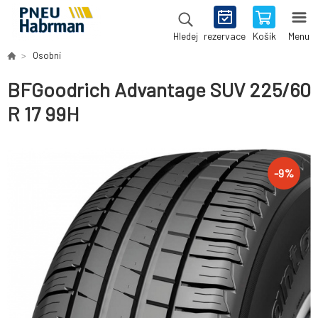
rezervace
Košík
Menu
Hledej
Osobní
BFGoodrich Advantage SUV 225/60
R 17 99H
-
9
%