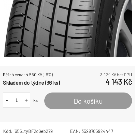
Běžná cena:
4 550
Kč
(-
9
%)
3 424
Kč bez DPH
4 143
Kč
Skladem do týdne (36 ks)
-
+
Do košíku
ks
Kód:
i655_tyBF2c6eb279
EAN:
3528705924447