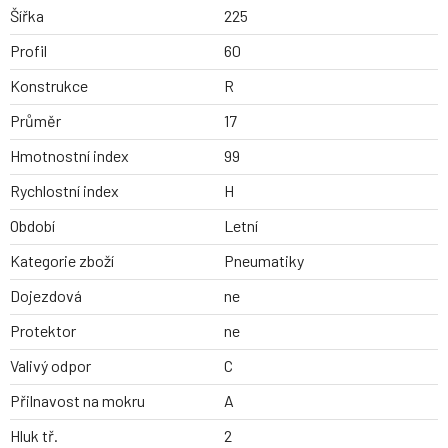
Šířka
225
Profil
60
Konstrukce
R
Průměr
17
Hmotnostní index
99
Rychlostní index
H
Období
Letní
Kategorie zboží
Pneumatiky
Dojezdová
ne
Protektor
ne
Valivý odpor
C
Přilnavost na mokru
A
Hluk tř.
2