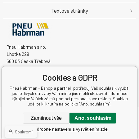
Textové stránky
Pneu Habrman s.r.o.
Lhotka 229
560 03 Česká Třebová
Česká Republika
Cookies a GDPR
IČO: 09091670
DIČ: CZ09091670
Pneu Habrman - Eshop a partneři potřebují Váš souhlas k využití
jednotlivých dat, aby Vám mimo jiné mohli ukazovat informace
týkající se Vašich zájmů pomocí personalizace reklam. Souhlas
udělíte kliknutím na políčko "Ano, souhlasím".
Copyright © 2026 Pneu Habrman s.r.o.
Zamítnout vše
Ano, souhlasím
Všechna práva vyhrazena.
Podrobné nastavení s vysvětlením zde
Tento eshop dodala firma
BINARGON.cz
-
Mapa stránek
Soukromí