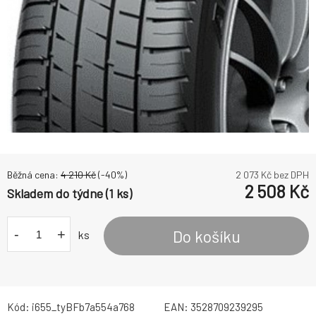
Běžná cena:
4 210
Kč
(-
40
%)
2 073
Kč bez DPH
2 508
Kč
Skladem do týdne (1 ks)
-
+
Do košíku
ks
Kód:
i655_tyBFb7a554a768
EAN:
3528709239295