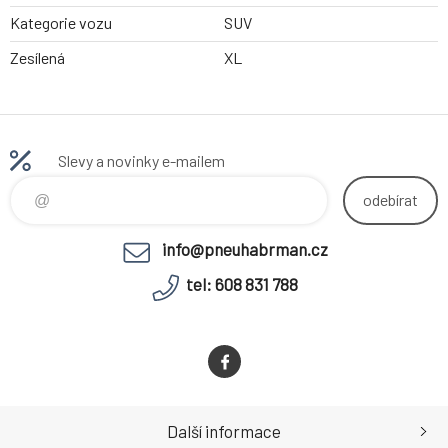
Kategorie vozu
SUV
Zesílená
XL
Slevy a novinky e-mailem
odebírat
info@pneuhabrman.cz
tel: 608 831 788
Další informace