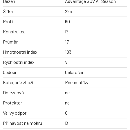
Dezen
Advantage SUV All Season
Šířka
225
Profil
60
Konstrukce
R
Průměr
17
Hmotnostní index
103
Rychlostní index
V
Období
Celoroční
Kategorie zboží
Pneumatiky
Dojezdová
ne
Protektor
ne
Valivý odpor
C
Přilnavost na mokru
B