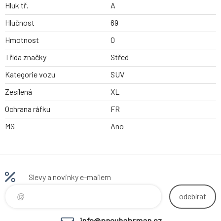
Hluk tř.
A
Hlučnost
69
Hmotnost
0
Třída značky
Střed
Kategorie vozu
SUV
Zesílená
XL
Ochrana ráfku
FR
MS
Ano
Slevy a novinky e-mailem
odebírat
info@pneuhabrman.cz