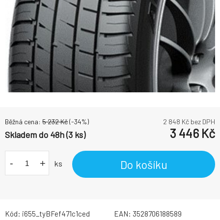
Běžná cena:
5 232
Kč
(-
34
%)
2 848
Kč bez DPH
3 446
Kč
Skladem do 48h (3 ks)
-
+
Do košíku
ks
Kód:
i655_tyBFef471c1ced
EAN:
3528706188589