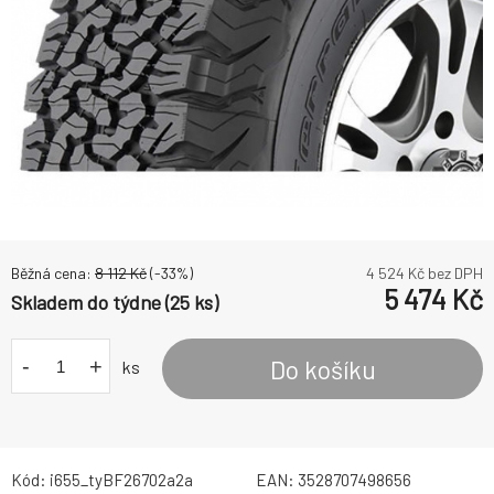
Běžná cena:
8 112
Kč
(-
33
%)
4 524
Kč bez DPH
5 474
Kč
Skladem do týdne (25 ks)
-
+
Do košíku
ks
Kód:
i655_tyBF26702a2a
EAN:
3528707498656