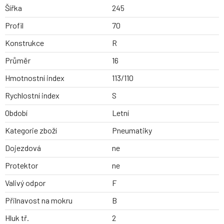
Šířka
245
Profil
70
Konstrukce
R
Průměr
16
Hmotnostní index
113/110
Rychlostní index
S
Období
Letní
Kategorie zboží
Pneumatiky
Dojezdová
ne
Protektor
ne
Valivý odpor
F
Přilnavost na mokru
B
Hluk tř.
2