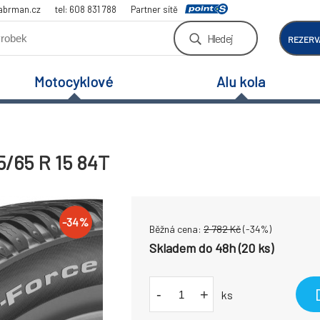
abrman.cz
tel: 608 831 788
Partner sítě
Hledej
REZERV
Motocyklové
Alu kola
/65 R 15 84T
-
34
%
Běžná cena:
2 782
Kč
(-
34
%)
Skladem do 48h (20 ks)
-
+
ks