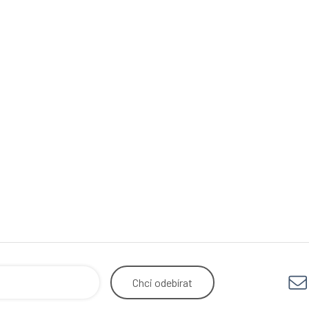
Chci
odebírat