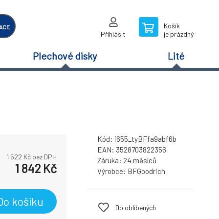
Košík
ACE
Přihlásit
je prázdný
Plechové disky
Lité
Kód:
i655_tyBFfa9abf6b
EAN:
3528703822356
1 522
Kč bez DPH
Záruka:
24 měsíců
1 842
Kč
Výrobce:
BFGoodrich
Do košíku
Do oblíbených