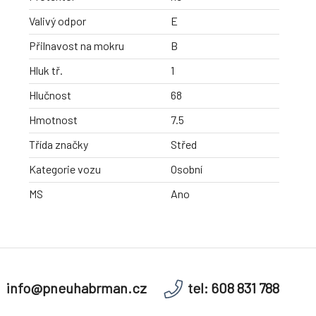
Valivý odpor
E
Přilnavost na mokru
B
Hluk tř.
1
Hlučnost
68
Hmotnost
7.5
Třída značky
Střed
Kategorie vozu
Osobní
MS
Ano
info@pneuhabrman.cz
tel: 608 831 788