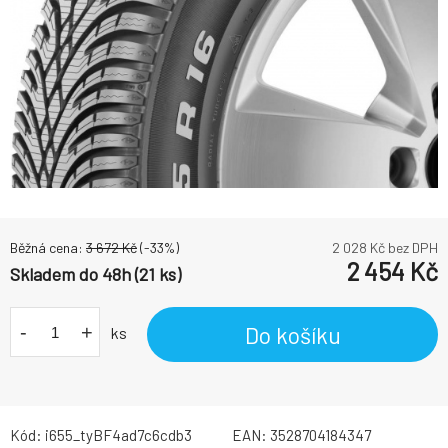
Běžná cena:
3 672
Kč
(-
33
%)
2 028
Kč bez DPH
2 454
Kč
Skladem do 48h (21 ks)
-
+
Do košíku
ks
Kód:
i655_tyBF4ad7c6cdb3
EAN:
3528704184347