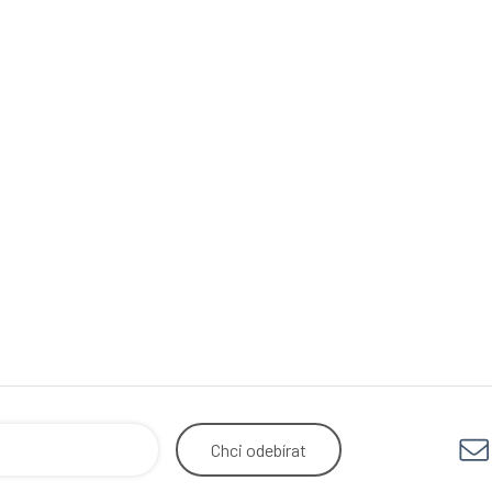
Chci
odebírat