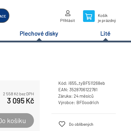
Košík
ACE
Přihlásit
je prázdný
Plechové disky
Lité
Kód:
i655_tyBF511268eb
EAN:
3528706122781
2 558
Kč bez DPH
Záruka:
24 měsíců
3 095
Kč
Výrobce:
BFGoodrich
Do košíku
Do oblíbených