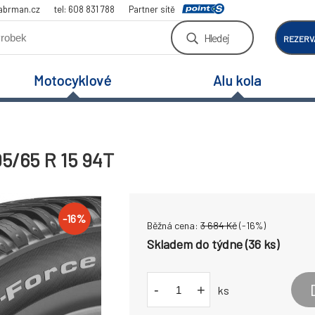
abrman.cz
tel: 608 831 788
Partner sítě
Hledej
REZERV
Motocyklové
Alu kola
5/65 R 15 94T
-
16
%
Běžná cena:
3 684
Kč
(-
16
%)
Skladem do týdne (36 ks)
-
+
ks