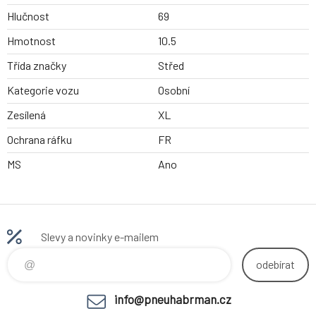
Hlučnost
69
Hmotnost
10.5
Třída značky
Střed
Kategorie vozu
Osobní
Zesílená
XL
Ochrana ráfku
FR
MS
Ano
Slevy a novinky e-mailem
odebírat
info@pneuhabrman.cz