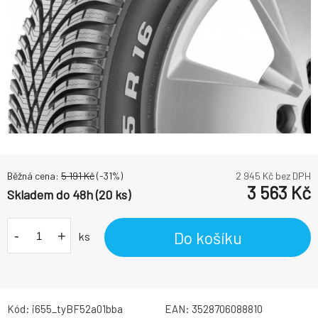
Běžná cena:
5 191
Kč
(-
31
%)
2 945
Kč bez DPH
3 563
Kč
Skladem do 48h (20 ks)
-
+
Do košíku
ks
Kód:
i655_tyBF52a01bba
EAN:
3528706088810