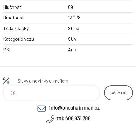
Hlučnost
69
Hmotnost
12.078
Třída značky
Střed
Kategorie vozu
SUV
MS
Ano
Slevy a novinky e-mailem
odebírat
info@pneuhabrman.cz
tel: 608 831 788