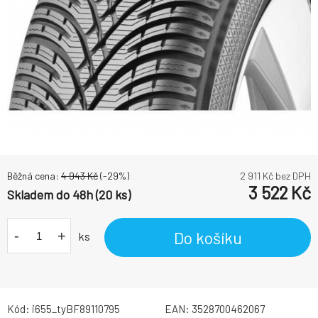
Běžná cena:
4 943
Kč
(-
29
%)
2 911
Kč bez DPH
3 522
Kč
Skladem do 48h (20 ks)
-
+
Do košíku
ks
Kód:
i655_tyBF89110795
EAN:
3528700462067