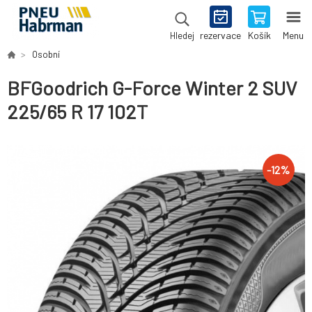
rezervace
Košík
Menu
Hledej
Osobní
BFGoodrich G-Force Winter 2 SUV
225/65 R 17 102T
-
12
%