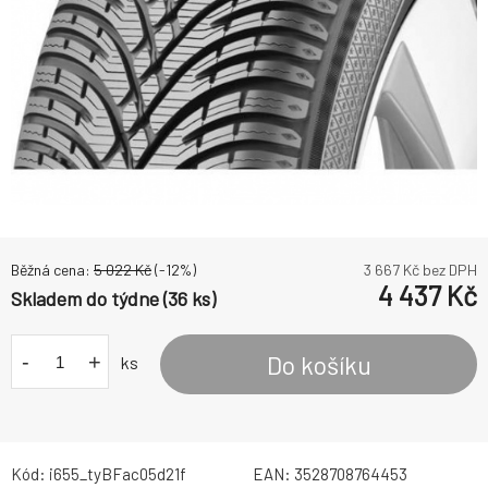
Běžná cena:
5 022
Kč
(-
12
%)
3 667
Kč bez DPH
4 437
Kč
Skladem do týdne (36 ks)
-
+
Do košíku
ks
Kód:
i655_tyBFac05d21f
EAN:
3528708764453