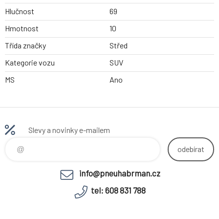
Hlučnost
69
Hmotnost
10
Třída značky
Střed
Kategorie vozu
SUV
MS
Ano
Slevy a novinky e-mailem
odebírat
info@pneuhabrman.cz
tel: 608 831 788