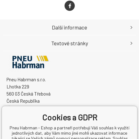
Další informace
Textové stránky
Pneu Habrman s.r.o.
Lhotka 229
560 03 Česká Třebová
Česká Republika
IČO: 09091670
Cookies a GDPR
DIČ: CZ09091670
Pneu Habrman - Eshop a partneři potřebují Váš souhlas k využití
jednotlivých dat, aby Vám mimo jiné mohli ukazovat informace
týkající se Vašich zájmů pomocí personalizace reklam. Souhlas