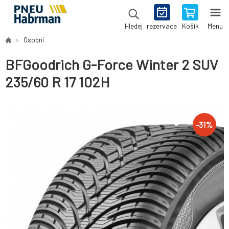
rezervace
Košík
Menu
Hledej
Osobní
BFGoodrich G-Force Winter 2 SUV
235/60 R 17 102H
-
31
%