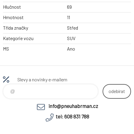
Hlučnost
69
Hmotnost
11
Třída značky
Střed
Kategorie vozu
SUV
MS
Ano
Slevy a novinky e-mailem
odebírat
info@pneuhabrman.cz
tel: 608 831 788