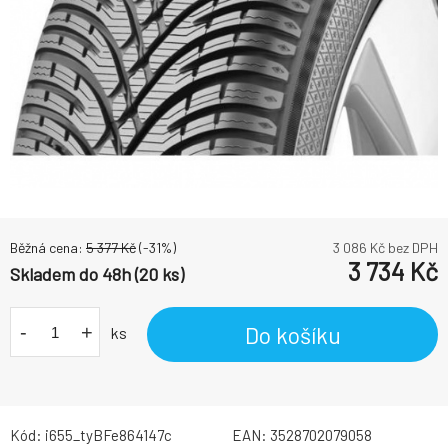
Běžná cena:
5 377
Kč
(-
31
%)
3 086
Kč bez DPH
3 734
Kč
Skladem do 48h (20 ks)
-
+
Do košíku
ks
Kód:
i655_tyBFe864147c
EAN:
3528702079058