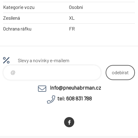
Kategorie vozu
Osobní
Zesílená
XL
Ochrana ráfku
FR
Slevy a novinky e-mailem
odebírat
info@pneuhabrman.cz
tel: 608 831 788