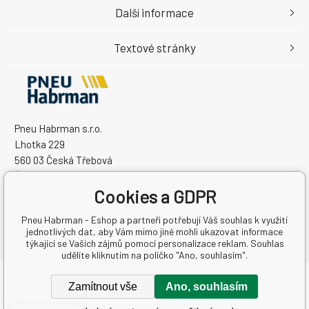
Další informace
Textové stránky
Pneu Habrman s.r.o.
Lhotka 229
560 03 Česká Třebová
Česká Republika
Cookies a GDPR
IČO: 09091670
DIČ: CZ09091670
Pneu Habrman - Eshop a partneři potřebují Váš souhlas k využití
jednotlivých dat, aby Vám mimo jiné mohli ukazovat informace
týkající se Vašich zájmů pomocí personalizace reklam. Souhlas
udělíte kliknutím na políčko "Ano, souhlasím".
Copyright © 2026 Pneu Habrman s.r.o.
Zamítnout vše
Ano, souhlasím
Všechna práva vyhrazena.