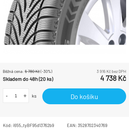
Běžná cena:
6 780
Kč
(-
30
%)
3 916
Kč bez DPH
4 738
Kč
Skladem do 48h (20 ks)
-
+
Do košíku
ks
Kód:
i655_tyBF95d13762b9
EAN:
3528702340769