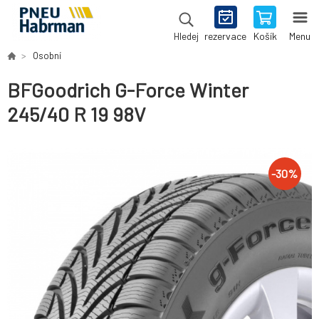
rezervace
Košík
Menu
Hledej
Osobní
BFGoodrich G-Force Winter
245/40 R 19 98V
-
30
%