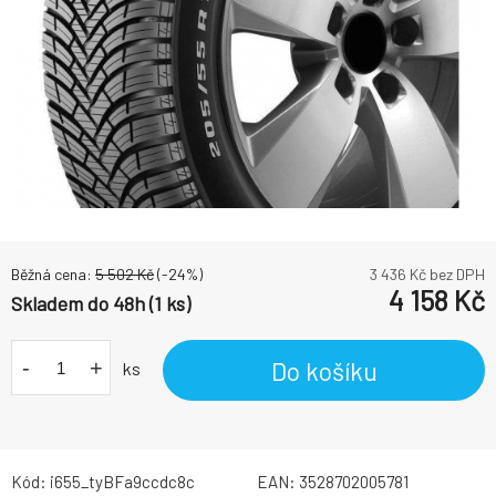
Běžná cena:
5 502
Kč
(-
24
%)
3 436
Kč bez DPH
4 158
Kč
Skladem do 48h (1 ks)
-
+
Do košíku
ks
Kód:
i655_tyBFa9ccdc8c
EAN:
3528702005781