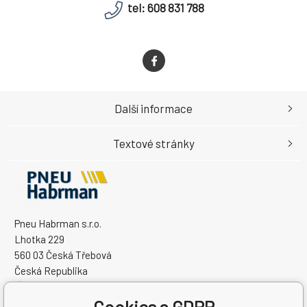
tel: 608 831 788
Další informace
Textové stránky
Pneu Habrman s.r.o.
Lhotka 229
560 03 Česká Třebová
Česká Republika
IČO: 09091670
Cookies a GDPR
DIČ: CZ09091670