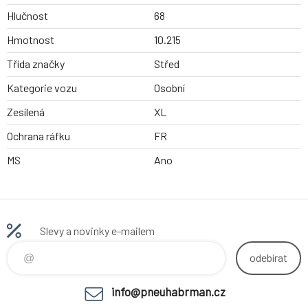
Hlučnost
68
Hmotnost
10.215
Třída značky
Střed
Kategorie vozu
Osobní
Zesílená
XL
Ochrana ráfku
FR
MS
Ano
Slevy a novinky e-mailem
odebírat
info@pneuhabrman.cz