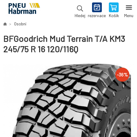
rezervace
Košík
Menu
Hledej
Osobní
BFGoodrich Mud Terrain T/A KM3
245/75 R 16 120/116Q
-
36
%