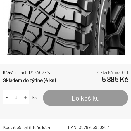
Běžná cena:
9 171
Kč
(-
36
%)
4 864
Kč bez DPH
5 885
Kč
Skladem do týdne (4 ks)
-
+
Do košíku
ks
Kód:
i655_tyBFfc4d1c54
EAN:
3528705930967