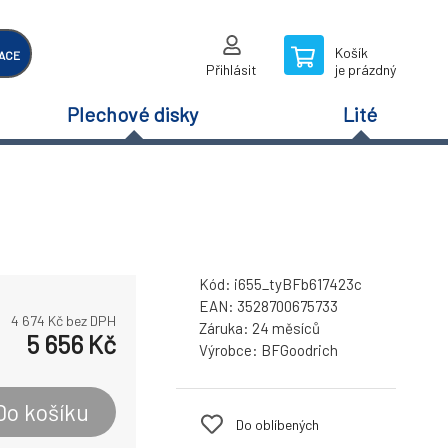
Košík
ACE
Přihlásit
je prázdný
Plechové disky
Lité
Kód:
i655_tyBFb617423c
EAN:
3528700675733
4 674
Kč bez DPH
Záruka:
24 měsíců
5 656
Kč
Výrobce:
BFGoodrich
Do košíku
Do oblíbených