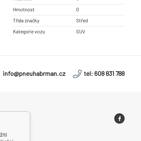
Hmotnost
0
Třída značky
Střed
Kategorie vozu
SUV
info@pneuhabrman.cz
tel: 608 831 788
í podmínky
ití