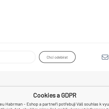
Chci
odebírat
r.o.
Odstoupení od smlouvy
Obchodn
Cookies a GDPR
Reklamace
řebová
Recenze
eu Habrman - Eshop a partneři potřebují Váš souhlas k využ
a