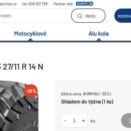
abrman.cz
tel: 608 831 788
Partner sítě
Hledej
REZERV
Motocyklové
Alu kola
27/11 R 14 N
-
36
%
Běžná cena:
8 787
Kč
(-
36
%)
Skladem do týdne (1 ks)
-
+
ks