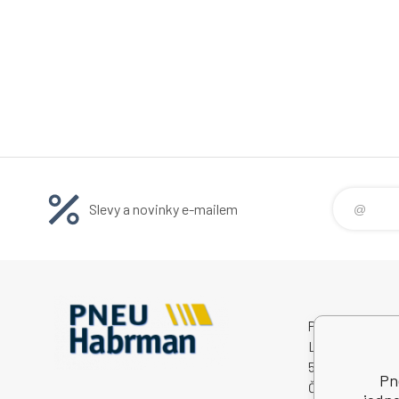
Slevy a novinky e-mailem
Pneu Habrman s.
Lhotka 229
560 03 Česká T
Pn
Česká Republik