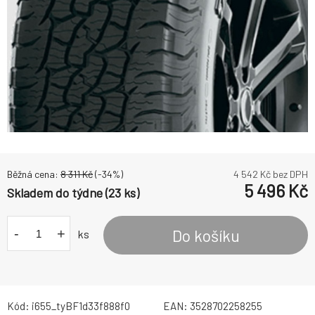
Běžná cena:
8 311
Kč
(-
34
%)
4 542
Kč bez DPH
5 496
Kč
Skladem do týdne (23 ks)
-
+
Do košíku
ks
Kód:
i655_tyBF1d33f888f0
EAN:
3528702258255