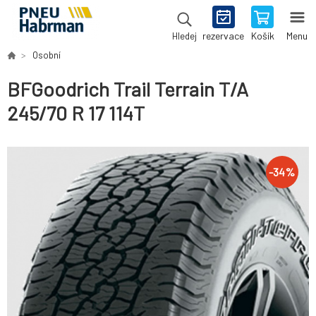
rezervace
Košík
Menu
Hledej
Osobní
BFGoodrich Trail Terrain T/A
245/70 R 17 114T
-
34
%