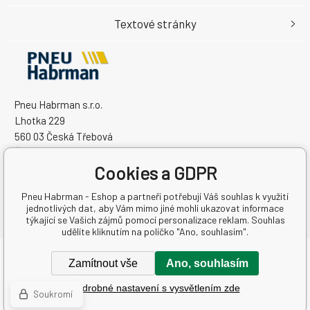
Textové stránky
Pneu Habrman s.r.o.
Lhotka 229
560 03 Česká Třebová
Česká Republika
Cookies a GDPR
IČO: 09091670
DIČ: CZ09091670
Pneu Habrman - Eshop a partneři potřebují Váš souhlas k využití
jednotlivých dat, aby Vám mimo jiné mohli ukazovat informace
týkající se Vašich zájmů pomocí personalizace reklam. Souhlas
udělíte kliknutím na políčko "Ano, souhlasím".
Copyright © 2026 Pneu Habrman s.r.o.
Zamítnout vše
Ano, souhlasím
Všechna práva vyhrazena.
Podrobné nastavení s vysvětlením zde
Pronájem eshopu zajišťuje
BINARGON.cz
-
Mapa stránek
Soukromí