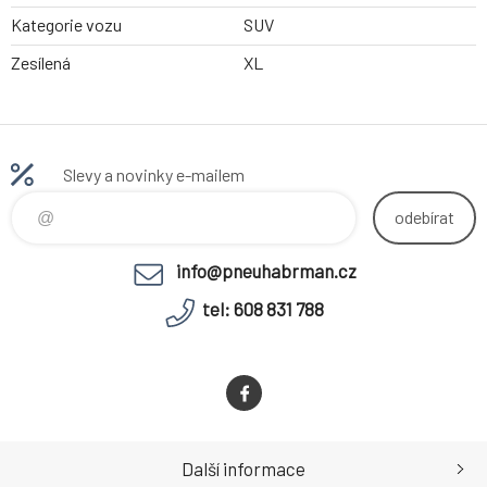
Kategorie vozu
SUV
Zesílená
XL
Slevy a novinky e-mailem
odebírat
info@pneuhabrman.cz
tel: 608 831 788
Další informace