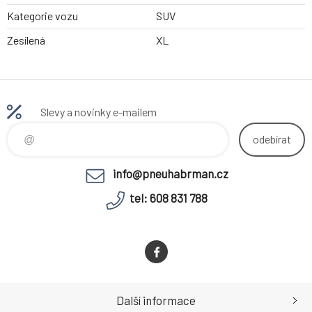
Kategorie vozu
SUV
Zesílená
XL
Slevy a novinky e-mailem
odebírat
info@pneuhabrman.cz
tel: 608 831 788
Další informace