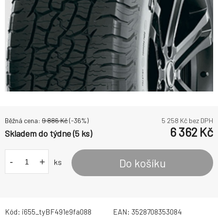
Běžná cena:
9 886
Kč
(-
36
%)
5 258
Kč bez DPH
6 362
Kč
Skladem do týdne (5 ks)
-
+
Do košíku
ks
Kód:
i655_tyBF491e9fa088
EAN:
3528708353084