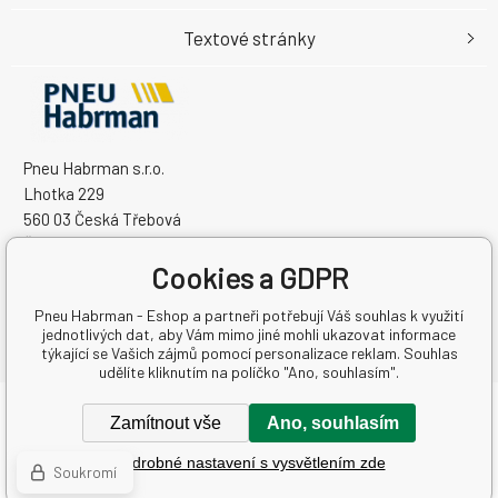
Textové stránky
Pneu Habrman s.r.o.
Lhotka 229
560 03 Česká Třebová
Česká Republika
Cookies a GDPR
IČO: 09091670
DIČ: CZ09091670
Pneu Habrman - Eshop a partneři potřebují Váš souhlas k využití
jednotlivých dat, aby Vám mimo jiné mohli ukazovat informace
týkající se Vašich zájmů pomocí personalizace reklam. Souhlas
udělíte kliknutím na políčko "Ano, souhlasím".
Copyright © 2026 Pneu Habrman s.r.o.
Zamítnout vše
Ano, souhlasím
Všechna práva vyhrazena.
Podrobné nastavení s vysvětlením zde
Tvorba a pronájem eshopů
BINARGON.cz
-
Mapa stránek
Soukromí