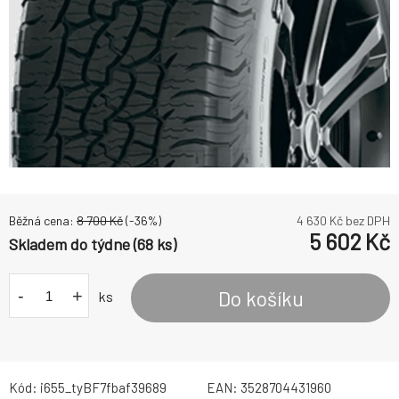
Běžná cena:
8 700
Kč
(-
36
%)
4 630
Kč bez DPH
5 602
Kč
Skladem do týdne (68 ks)
-
+
Do košíku
ks
Kód:
i655_tyBF7fbaf39689
EAN:
3528704431960