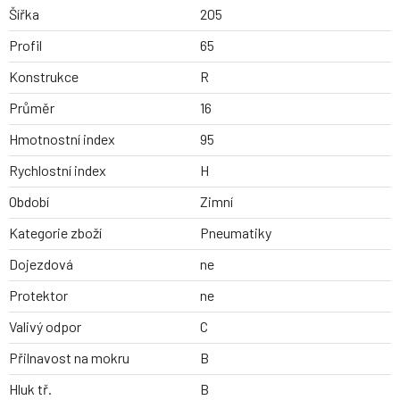
Šířka
205
Profil
65
Konstrukce
R
Průměr
16
Hmotnostní index
95
Rychlostní index
H
Období
Zimní
Kategorie zboží
Pneumatiky
Dojezdová
ne
Protektor
ne
Valivý odpor
C
Přilnavost na mokru
B
Hluk tř.
B