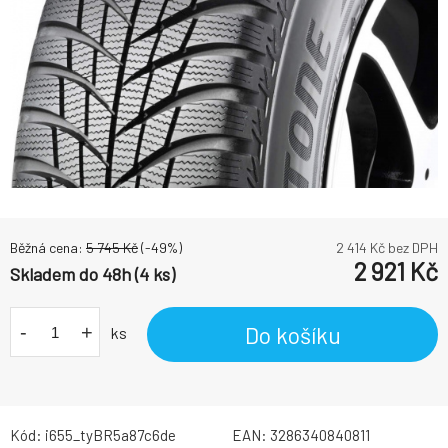
Běžná cena:
5 745
Kč
(-
49
%)
2 414
Kč bez DPH
2 921
Kč
Skladem do 48h (4 ks)
-
+
Do košíku
ks
Kód:
i655_tyBR5a87c6de
EAN:
3286340840811