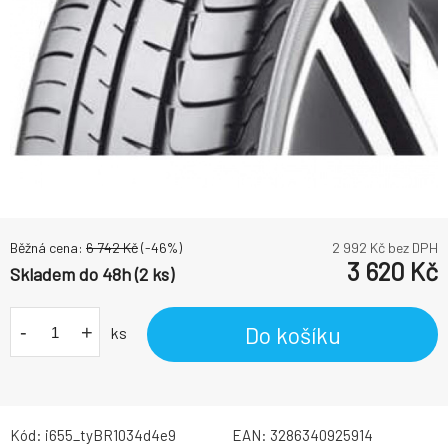
Běžná cena:
6 742
Kč
(-
46
%)
2 992
Kč bez DPH
3 620
Kč
Skladem do 48h (2 ks)
-
+
Do košíku
ks
Kód:
i655_tyBR1034d4e9
EAN:
3286340925914