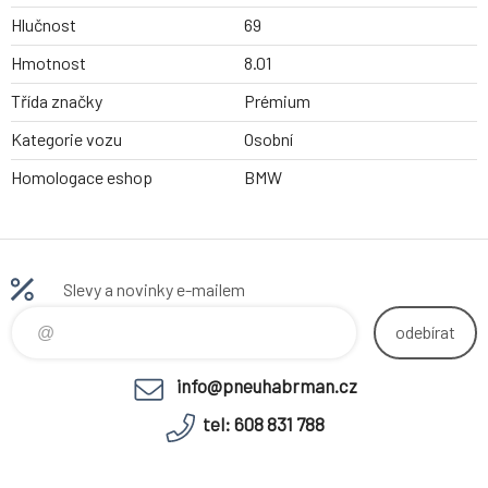
Hlučnost
69
Hmotnost
8.01
Třída značky
Prémium
Kategorie vozu
Osobní
Homologace eshop
BMW
Slevy a novinky e-mailem
odebírat
info@pneuhabrman.cz
tel: 608 831 788