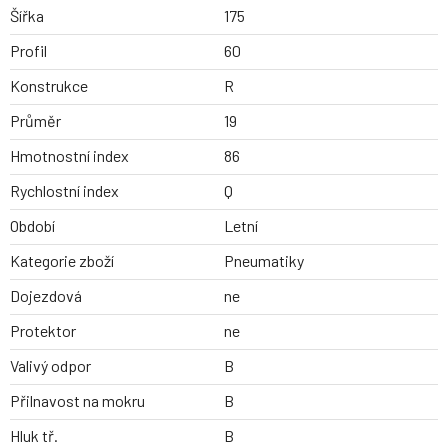
Šířka
175
Profil
60
Konstrukce
R
Průměr
19
Hmotnostní index
86
Rychlostní index
Q
Období
Letní
Kategorie zboží
Pneumatiky
Dojezdová
ne
Protektor
ne
Valivý odpor
B
Přilnavost na mokru
B
Hluk tř.
B